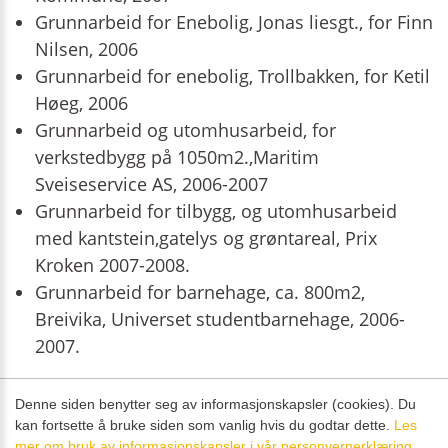
Grunnarbeid for Enebolig, Jonas liesgt., for Finn
Nilsen, 2006
Grunnarbeid for enebolig, Trollbakken, for Ketil
Høeg, 2006
Grunnarbeid og utomhusarbeid, for
verkstedbygg på 1050m2.,Maritim
Sveiseservice AS, 2006-2007
Grunnarbeid for tilbygg, og utomhusarbeid
med kantstein,gatelys og grøntareal, Prix
Kroken 2007-2008.
Grunnarbeid for barnehage, ca. 800m2,
Breivika, Universet studentbarnehage, 2006-
2007.
Denne siden benytter seg av informasjonskapsler (cookies). Du
kan fortsette å bruke siden som vanlig hvis du godtar dette.
Les
©
Maskinentreprenør Tor Gabrielsen AS
- Alle rettigheter reservert Utviklet
mer om bruk av informasjonskapsler i vår personvernerklæring.